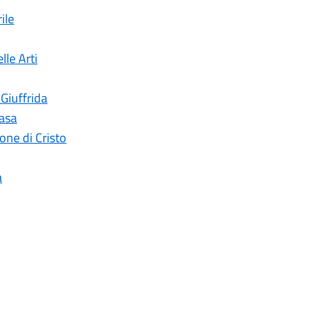
ile
lle Arti
 Giuffrida
casa
ne di Cristo
a