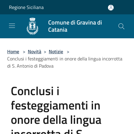
Salta al contenuto principale
Regione Siciliana
Comune di Gravina di
Catania
Home
>
Novità
>
Notizie
>
Conclusi i festeggiamenti in onore della lingua incorrotta
di S. Antonio di Padova
Conclusi i
festeggiamenti in
onore della lingua
incorrotta di S.