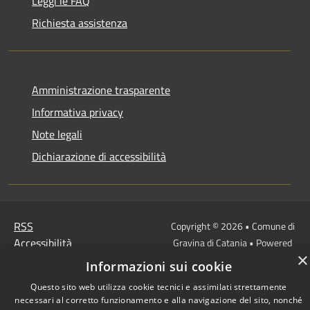
Leggi le FAQ
Richiesta assistenza
Amministrazione trasparente
Informativa privacy
Note legali
Dichiarazione di accessibilità
RSS
Copyright © 2026 • Comune di
Accessibilità
Gravina di Catania • Powered
×
Privacy
Municipium
Accesso
by
•
Informazioni sui cookie
Cookie
redazione
Questo sito web utilizza cookie tecnici e assimilati strettamente
Mappa del sito
necessari al corretto funzionamento e alla navigazione del sito, nonché