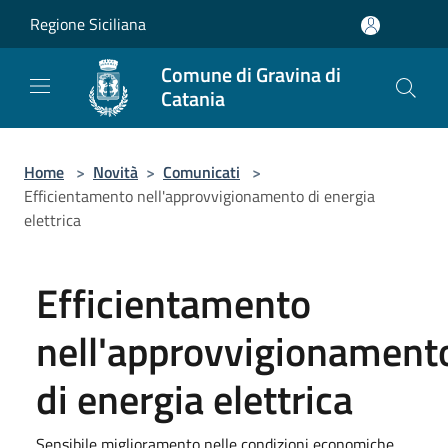
Salta al contenuto principale
Regione Siciliana
Comune di Gravina di
Catania
Home
>
Novità
>
Comunicati
>
Efficientamento nell'approvvigionamento di energia
elettrica
Efficientamento
nell'approvvigionament
di energia elettrica
Sensibile miglioramento nelle condizioni economiche