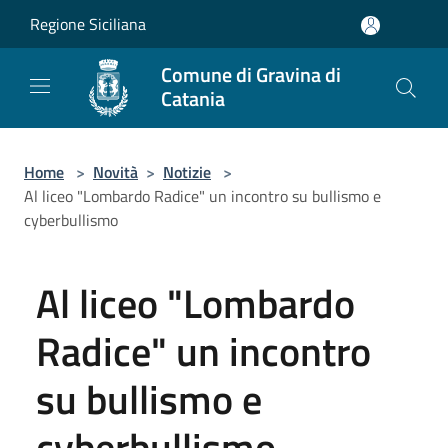
Salta al contenuto principale
Regione Siciliana
Comune di Gravina di
Catania
Home
>
Novità
>
Notizie
>
Al liceo "Lombardo Radice" un incontro su bullismo e
cyberbullismo
Al liceo "Lombardo
Radice" un incontro
su bullismo e
cyberbullismo