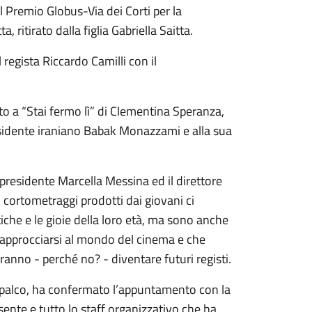
l Premio Globus-Via dei Corti per la
, ritirato dalla figlia Gabriella Saitta.
 regista Riccardo Camilli con il
to a “Stai fermo lì” di Clementina Speranza,
sidente iraniano Babak Monazzami e alla sua
a presidente Marcella Messina ed il direttore
i cortometraggi prodotti dai giovani ci
che e le gioie della loro età, ma sono anche
d approcciarsi al mondo del cinema e che
anno - perché no? - diventare futuri registi.
 sul palco, ha confermato l’appuntamento con la
ente e tutto lo staff organizzativo che ha