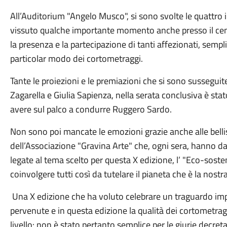
All’Auditorium "Angelo Musco", si sono svolte le quattro i
vissuto qualche importante momento anche presso il cen
la presenza e la partecipazione di tanti affezionati, sempl
particolar modo dei cortometraggi.
Tante le proiezioni e le premiazioni che si sono sussegui
Zagarella e Giulia Sapienza, nella serata conclusiva è sta
avere sul palco a condurre Ruggero Sardo.
Non sono poi mancate le emozioni grazie anche alle bell
dell’Associazione "Gravina Arte" che, ogni sera, hanno dato 
legate al tema scelto per questa X edizione, l’ "Eco-soste
coinvolgere tutti così da tutelare il pianeta che è la nostr
Una X edizione che ha voluto celebrare un traguardo impo
pervenute e in questa edizione la qualità dei cortometragg
livello: non è stato pertanto semplice per le giurie decretar