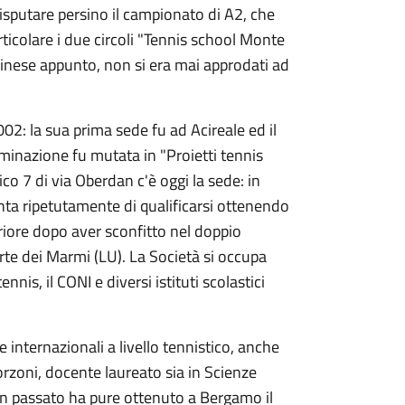
disputare persino il campionato di A2, che
rticolare i due circoli "Tennis school Monte
vinese appunto, non si era mai approdati ad
002: la sua prima sede fu ad Acireale ed il
minazione fu mutata in "Proietti tennis
co 7 di via Oberdan c'è oggi la sede: in
enta ripetutamente di qualificarsi ottenendo
periore dopo aver sconfitto nel doppio
Forte dei Marmi (LU). La Società si occupa
nis, il CONI e diversi istituti scolastici
 internazionali a livello tennistico, anche
rzoni, docente laureato sia in Scienze
in passato ha pure ottenuto a Bergamo il