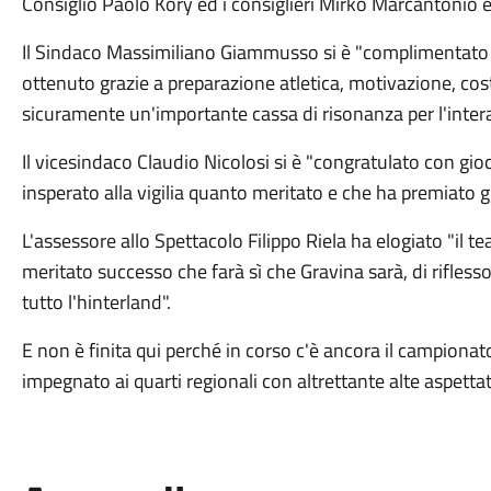
Consiglio Paolo Kory ed i consiglieri Mirko Marcantonio e
Il Sindaco Massimiliano Giammusso si è "complimentato co
ottenuto grazie a preparazione atletica, motivazione, cost
sicuramente un'importante cassa di risonanza per l'intera 
Il vicesindaco Claudio Nicolosi si è "congratulato con gio
insperato alla vigilia quanto meritato e che ha premiato gli
L'assessore allo Spettacolo Filippo Riela ha elogiato "il t
meritato successo che farà sì che Gravina sarà, di rifles
tutto l'hinterland".
E non è finita qui perché in corso c'è ancora il campion
impegnato ai quarti regionali con altrettante alte aspettati