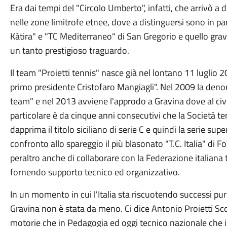
Era dai tempi del "Circolo Umberto", infatti, che arrivò a 
nelle zone limitrofe etnee, dove a distinguersi sono in pa
Kàtira" e "TC Mediterraneo" di San Gregorio e quello gra
un tanto prestigioso traguardo.
Il team "Proietti tennis" nasce già nel lontano 11 luglio 2
primo presidente Cristofaro Mangiagli". Nel 2009 la deno
team" e nel 2013 avviene l'approdo a Gravina dove al civi
particolare è da cinque anni consecutivi che la Società t
dapprima il titolo siciliano di serie C e quindi la serie su
confronto allo spareggio il più blasonato "T.C. Italia" di 
peraltro anche di collaborare con la Federazione italiana ten
fornendo supporto tecnico ed organizzativo.
In un momento in cui l'Italia sta riscuotendo successi pure
Gravina non è stata da meno. Ci dice Antonio Proietti Sco
motorie che in Pedagogia ed oggi tecnico nazionale che 