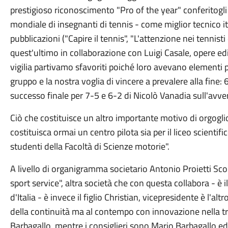
prestigioso riconoscimento "Pro of the year" conferitogli
mondiale di insegnanti di tennis - come miglior tecnico it
pubblicazioni ("Capire il tennis", "L'attenzione nei tennisti 
quest'ultimo in collaborazione con Luigi Casale, opere edi
vigilia partivamo sfavoriti poiché loro avevano elementi 
gruppo e la nostra voglia di vincere a prevalere alla fine: 
successo finale per 7-5 e 6-2 di Nicolò Vanadia sull'avver
Ciò che costituisce un altro importante motivo di orgoglio 
costituisca ormai un centro pilota sia per il liceo scienti
studenti della Facoltà di Scienze motorie".
A livello di organigramma societario Antonio Proietti Sco
sport service", altra società che con questa collabora - è i
d'Italia - è invece il figlio Christian, vicepresidente è l'altr
della continuità ma al contempo con innovazione nella tr
Barbagallo, mentre i consiglieri sono Mario Barbagallo ed 