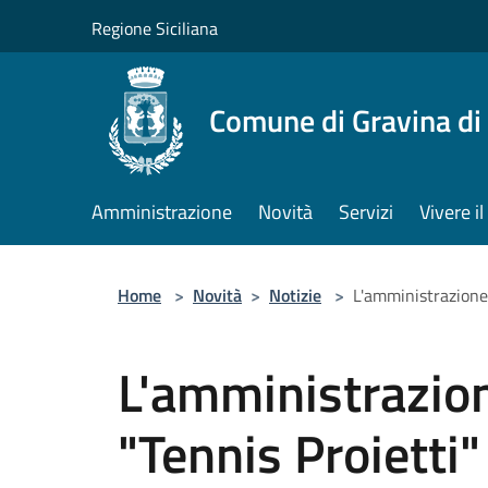
Salta al contenuto principale
Regione Siciliana
Comune di Gravina di
Amministrazione
Novità
Servizi
Vivere 
Home
>
Novità
>
Notizie
>
L'amministrazione 
L'amministrazion
"Tennis Proietti"