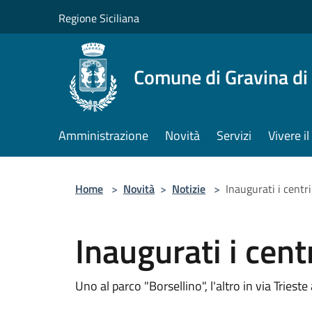
Salta al contenuto principale
Regione Siciliana
Comune di Gravina di
Amministrazione
Novità
Servizi
Vivere 
Home
>
Novità
>
Notizie
>
Inaugurati i centri
Inaugurati i cent
Uno al parco "Borsellino", l'altro in via Triest