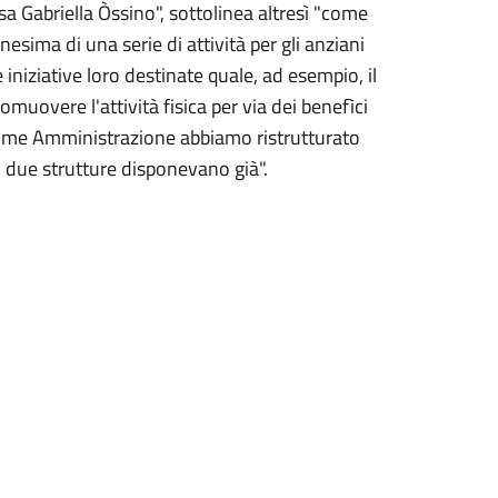
ssa Gabriella Òssino", sottolinea altresì "come
esima di una serie di attività per gli anziani
re iniziative loro destinate quale, ad esempio, il
muovere l'attività fisica per via dei benefìci
, come Amministrazione abbiamo ristrutturato
ali due strutture disponevano già".