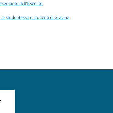
esentante dell'Esercito
e le studentesse e studenti di Gravina
?