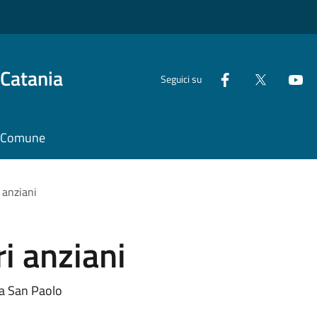
 Catania
Seguici su
il Comune
 anziani
ri anziani
e a San Paolo