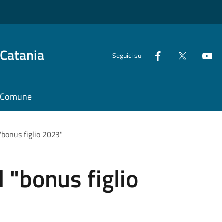
 Catania
Seguici su
il Comune
 "bonus figlio 2023"
l "bonus figlio