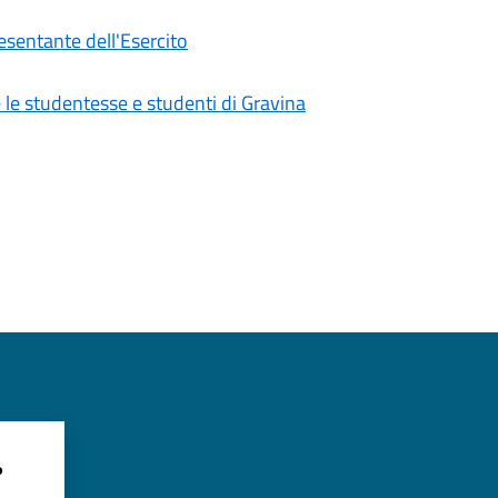
esentante dell'Esercito
e le studentesse e studenti di Gravina
?