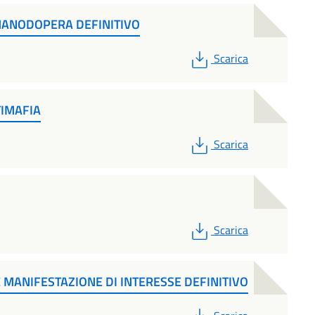
 MANODOPERA DEFINITIVO
PDF
Scarica
TIMAFIA
PDF
Scarica
PDF
Scarica
 MANIFESTAZIONE DI INTERESSE DEFINITIVO
PDF