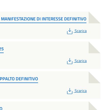
A MANIFESTAZIONE DI INTERESSE DEFINITIVO
PDF
Scarica
25
PDF
Scarica
APPALTO DEFINITIVO
PDF
Scarica
VO