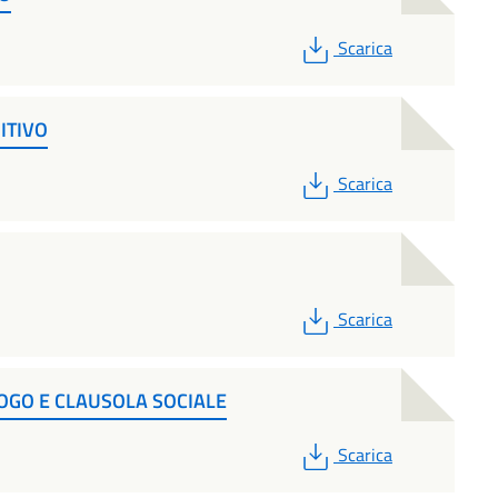
PDF
Scarica
ITIVO
PDF
Scarica
PDF
Scarica
OGO E CLAUSOLA SOCIALE
PDF
Scarica