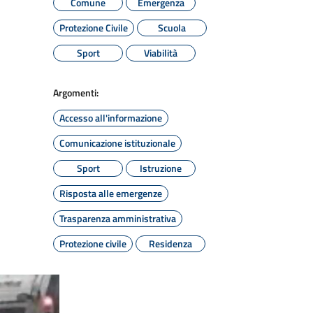
Comune
Emergenza
Protezione Civile
Scuola
Sport
Viabilità
Argomenti:
Accesso all'informazione
Comunicazione istituzionale
Sport
Istruzione
Risposta alle emergenze
Trasparenza amministrativa
Protezione civile
Residenza