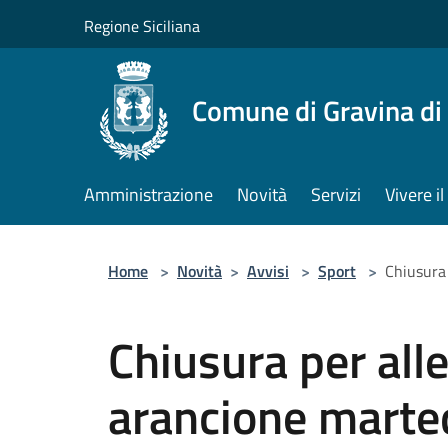
Salta al contenuto principale
Regione Siciliana
Comune di Gravina di
Amministrazione
Novità
Servizi
Vivere 
Home
>
Novità
>
Avvisi
>
Sport
>
Chiusura 
Chiusura per all
arancione marted