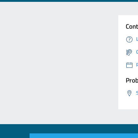
Cont
Prob