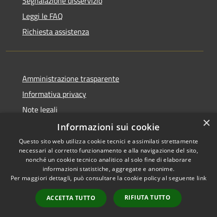
Segnalazione disservizio
Leggi le FAQ
Richiesta assistenza
Amministrazione trasparente
Informativa privacy
Note legali
×
Dichiarazione di accessibilità
Informazioni sui cookie
Questo sito web utilizza cookie tecnici e assimilati strettamente
necessari al corretto funzionamento e alla navigazione del sito,
nonché un cookie tecnico analitico al solo fine di elaborare
informazioni statistiche, aggregate e anonime.
RSS
Copyright © 2026 • Comune di
Per maggiori dettagli, può consultare la cookie policy al seguente
link
Accessibilità
Gravina di Catania • Powered
Privacy
Municipium
Accesso
by
•
RIFIUTA TUTTO
ACCETTA TUTTO
Cookie
redazione