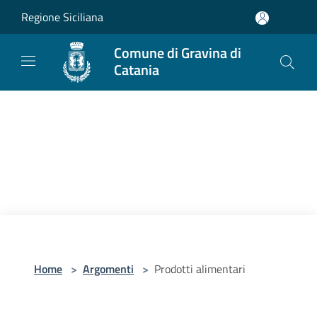
Salta al contenuto principale
Regione Siciliana
Comune di Gravina di
Catania
Home
>
Argomenti
>
Prodotti alimentari