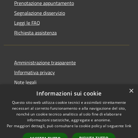
Prenotazione appuntamento
Segnalazione disservizio
Leggi le FAQ
Richiesta assistenza
Amministrazione trasparente
Informativa privacy
Note legali
×
Dichiarazione di accessibilità
Informazioni sui cookie
Questo sito web utilizza cookie tecnici e assimilati strettamente
necessari al corretto funzionamento e alla navigazione del sito,
nonché un cookie tecnico analitico al solo fine di elaborare
informazioni statistiche, aggregate e anonime.
RSS
Copyright © 2026 • Comune di
Per maggiori dettagli, può consultare la cookie policy al seguente
link
Accessibilità
Gravina di Catania • Powered
Privacy
Municipium
Accesso