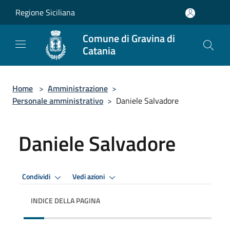
Salta al contenuto principale
Regione Siciliana
Comune di Gravina di
Catania
Home
>
Amministrazione
>
Personale amministrativo
>
Daniele Salvadore
Daniele Salvadore
Condividi
Vedi azioni
INDICE DELLA PAGINA