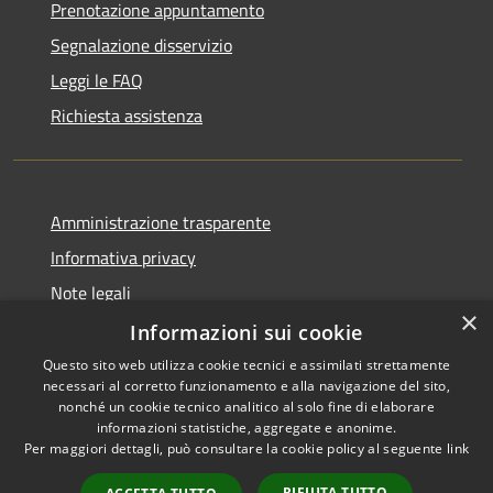
Prenotazione appuntamento
Segnalazione disservizio
Leggi le FAQ
Richiesta assistenza
Amministrazione trasparente
Informativa privacy
Note legali
×
Dichiarazione di accessibilità
Informazioni sui cookie
Questo sito web utilizza cookie tecnici e assimilati strettamente
necessari al corretto funzionamento e alla navigazione del sito,
nonché un cookie tecnico analitico al solo fine di elaborare
informazioni statistiche, aggregate e anonime.
RSS
Copyright © 2026 • Comune di
Per maggiori dettagli, può consultare la cookie policy al seguente
link
Accessibilità
Gravina di Catania • Powered
Privacy
Municipium
Accesso
by
•
RIFIUTA TUTTO