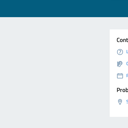
Cont
Prob