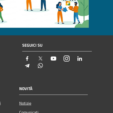
SEGUICI SU
Facebook
Twitter
Youtube
Instagram
LinkedIn
Telegram
Whatsapp
NOVITÀ
i
Notizie
Comunicati