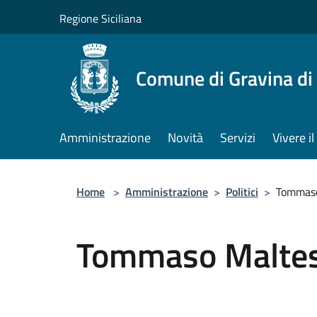
Salta al contenuto principale
Regione Siciliana
Comune di Gravina di
Amministrazione
Novità
Servizi
Vivere 
Home
>
Amministrazione
>
Politici
>
Tommaso
Tommaso Malte