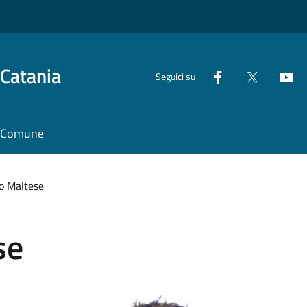
 Catania
Seguici su
il Comune
 Maltese
se