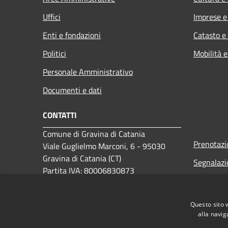
Uffici
Imprese 
Enti e fondazioni
Catasto e
Politici
Mobilità e
Personale Amministrativo
Documenti e dati
CONTATTI
Comune di Gravina di Catania
Prenotaz
Viale Guglielmo Marconi, 6 - 95030
Gravina di Catania (CT)
Segnalazi
Partita IVA: 80006830873
Leggi le 
PEC:
comune.gravina-di-
catania@legalmail.it
Richiesta
Questo sito 
Centralino Unico: 0957199111
alla navig