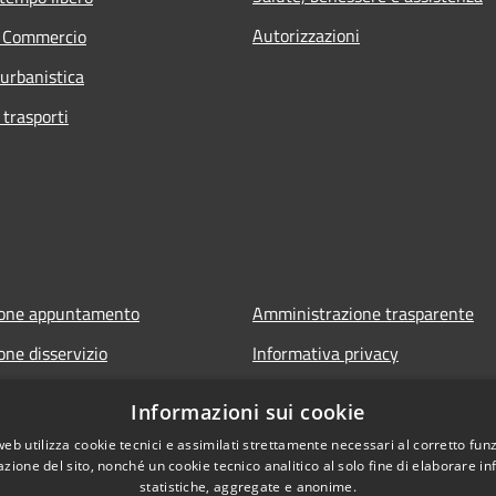
Autorizzazioni
e Commercio
 urbanistica
 trasporti
ione appuntamento
Amministrazione trasparente
one disservizio
Informativa privacy
FAQ
Note legali
Informazioni sui cookie
 assistenza
Dichiarazione di accessibilità
web utilizza cookie tecnici e assimilati strettamente necessari al corretto fu
azione del sito, nonché un cookie tecnico analitico al solo fine di elaborare i
statistiche, aggregate e anonime.