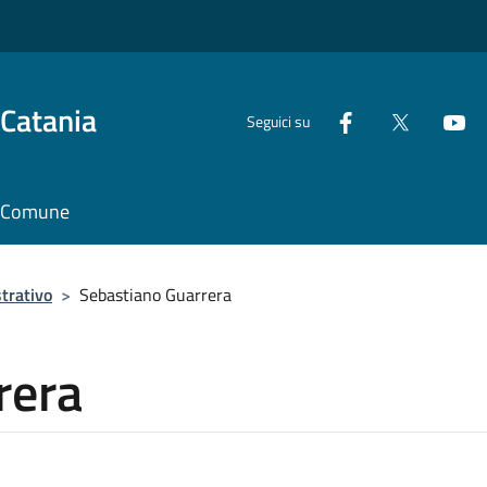
 Catania
Seguici su
il Comune
trativo
>
Sebastiano Guarrera
rera