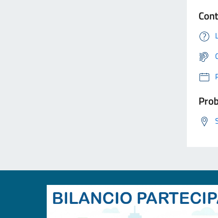
Cont
Prob