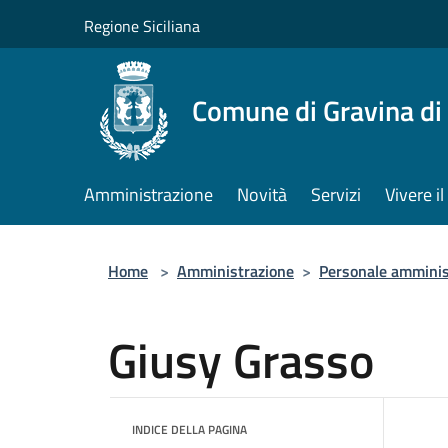
Salta al contenuto principale
Regione Siciliana
Comune di Gravina di
Amministrazione
Novità
Servizi
Vivere 
Home
>
Amministrazione
>
Personale amminis
Giusy Grasso
INDICE DELLA PAGINA