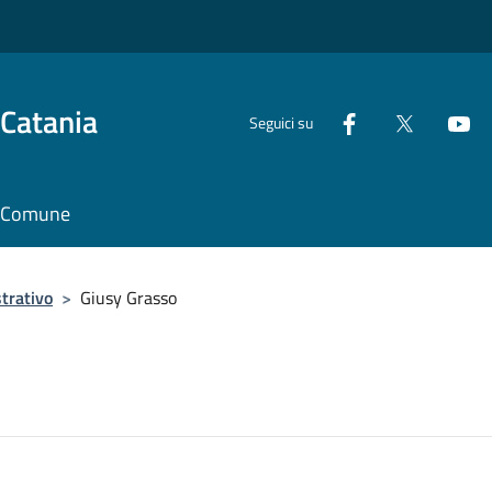
 Catania
Seguici su
il Comune
trativo
>
Giusy Grasso