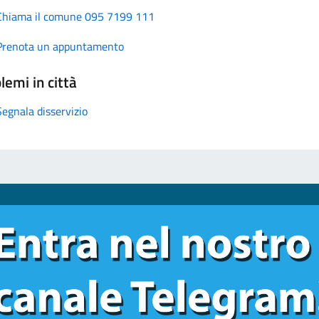
Chiama il comune 095 7199 111
Prenota un appuntamento
lemi in città
Segnala disservizio