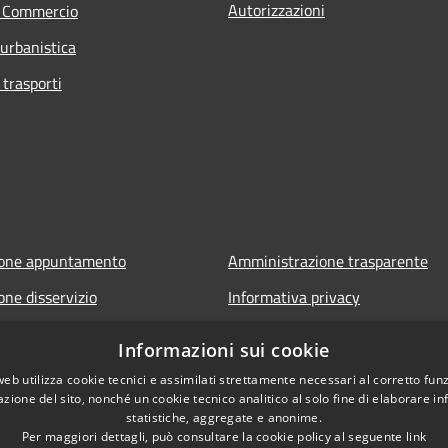
Autorizzazioni
e Commercio
 urbanistica
 trasporti
ione appuntamento
Amministrazione trasparente
one disservizio
Informativa privacy
FAQ
Note legali
Informazioni sui cookie
 assistenza
Dichiarazione di accessibilità
web utilizza cookie tecnici e assimilati strettamente necessari al corretto fu
azione del sito, nonché un cookie tecnico analitico al solo fine di elaborare i
statistiche, aggregate e anonime.
Per maggiori dettagli, può consultare la cookie policy al seguente
link