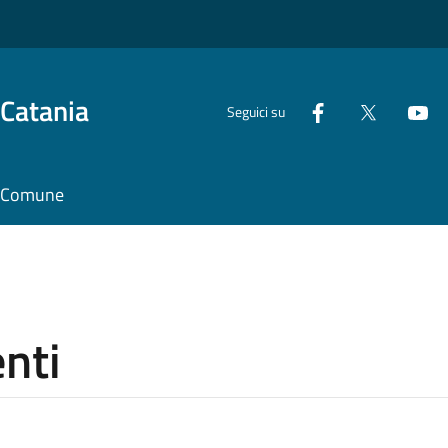
 Catania
Seguici su
il Comune
nti