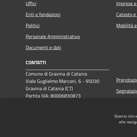
Uffici
Imprese 
Enti e fondazioni
Catasto e
Politici
Mobilità e
Personale Amministrativo
Documenti e dati
CONTATTI
Comune di Gravina di Catania
Prenotaz
Viale Guglielmo Marconi, 6 - 95030
Gravina di Catania (CT)
Segnalazi
Partita IVA: 80006830873
Leggi le 
PEC:
comune.gravina-di-
catania@legalmail.it
Richiesta
Questo sito 
Centralino Unico: 0957199111
alla navig