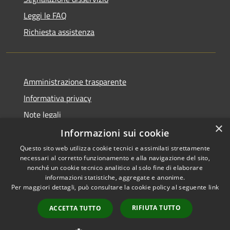
Leggi le FAQ
Richiesta assistenza
Amministrazione trasparente
Informativa privacy
Note legali
×
Dichiarazione di accessibilità
Informazioni sui cookie
Questo sito web utilizza cookie tecnici e assimilati strettamente
necessari al corretto funzionamento e alla navigazione del sito,
nonché un cookie tecnico analitico al solo fine di elaborare
informazioni statistiche, aggregate e anonime.
RSS
Copyright © 2026 • Comune di
Per maggiori dettagli, può consultare la cookie policy al seguente
link
Accessibilità
Gravina di Catania • Powered
Privacy
Municipium
Accesso
by
•
RIFIUTA TUTTO
ACCETTA TUTTO
Cookie
redazione