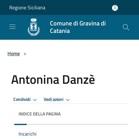
Salta al contenuto principale
Regione Siciliana
Comune di Gravina di
Catania
Home
>
Antonina Danzè
Condividi
Vedi azioni
INDICE DELLA PAGINA
Incarichi