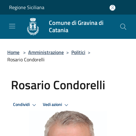
Salta al contenuto principale
Regione Siciliana
Comune di Gravina di
Catania
Home
>
Amministrazione
>
Politici
>
Rosario Condorelli
Rosario Condorelli
Condividi
Vedi azioni