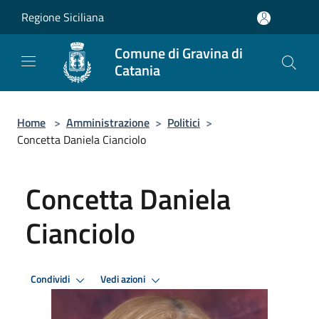
Salta al contenuto principale
Regione Siciliana
Comune di Gravina di
Catania
Home
>
Amministrazione
>
Politici
>
Concetta Daniela Cianciolo
Concetta Daniela
Cianciolo
Condividi
Vedi azioni