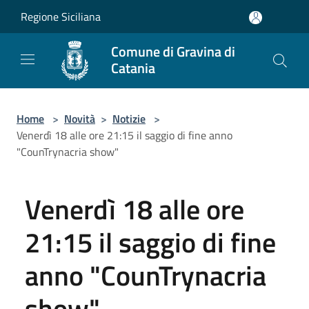
Salta al contenuto principale
Regione Siciliana
Comune di Gravina di
Catania
Home
>
Novità
>
Notizie
>
Venerdì 18 alle ore 21:15 il saggio di fine anno
"CounTrynacria show"
Venerdì 18 alle ore
21:15 il saggio di fine
anno "CounTrynacria
show"