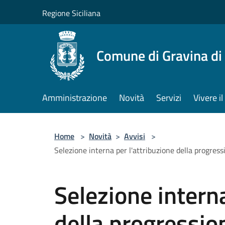
Salta al contenuto principale
Regione Siciliana
Comune di Gravina di
Amministrazione
Novità
Servizi
Vivere 
Home
>
Novità
>
Avvisi
>
Selezione interna per l'attribuzione della progres
Selezione interna
della progressi