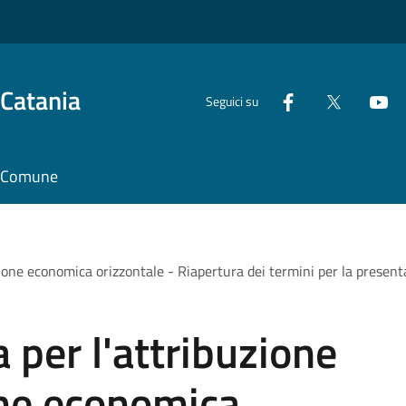
 Catania
Seguici su
il Comune
sione economica orizzontale - Riapertura dei termini per la presen
 per l'attribuzione
one economica