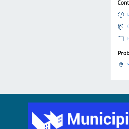
Cont
Prob