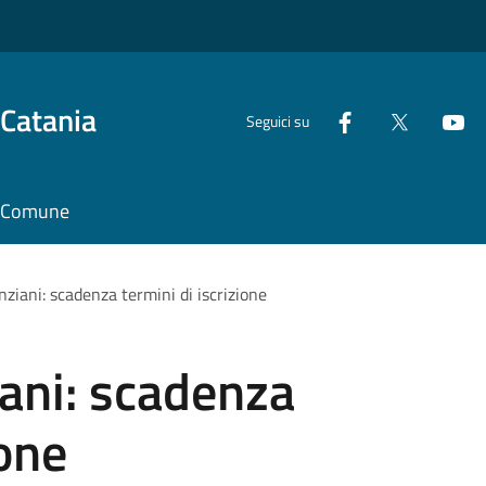
 Catania
Seguici su
il Comune
nziani: scadenza termini di iscrizione
iani: scadenza
ione