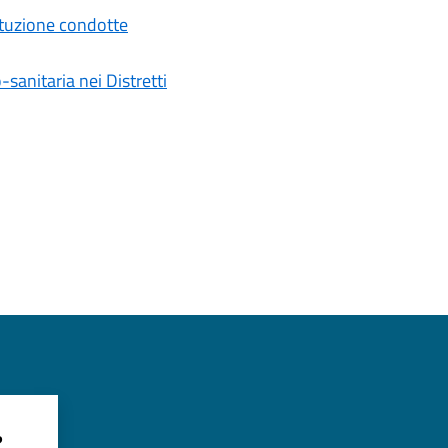
tituzione condotte
-sanitaria nei Distretti
?