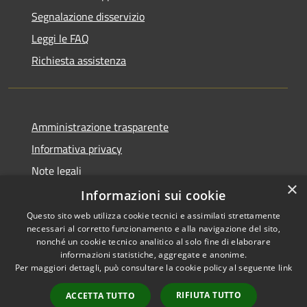
Segnalazione disservizio
Leggi le FAQ
Richiesta assistenza
Amministrazione trasparente
Informativa privacy
Note legali
×
Dichiarazione di accessibilità
Informazioni sui cookie
Questo sito web utilizza cookie tecnici e assimilati strettamente
necessari al corretto funzionamento e alla navigazione del sito,
nonché un cookie tecnico analitico al solo fine di elaborare
informazioni statistiche, aggregate e anonime.
RSS
Copyright © 2026 • Comune di
Per maggiori dettagli, può consultare la cookie policy al seguente
link
Accessibilità
Gravina di Catania • Powered
Privacy
Municipium
Accesso
by
•
RIFIUTA TUTTO
ACCETTA TUTTO