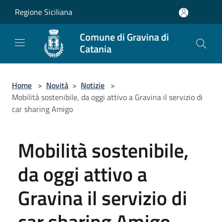
Salta al contenuto principale
Regione Siciliana
Comune di Gravina di
Catania
Home
>
Novità
>
Notizie
>
Mobilità sostenibile, da oggi attivo a Gravina il servizio di
car sharing Amigo
Mobilità sostenibile,
da oggi attivo a
Gravina il servizio di
car sharing Amigo