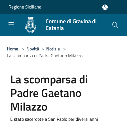
Salta al contenuto principale
Regione Siciliana
Comune di Gravina di
Catania
Home
>
Novità
>
Notizie
>
La scomparsa di Padre Gaetano Milazzo
La scomparsa di
Padre Gaetano
Milazzo
È stato sacerdote a San Paolo per diversi anni