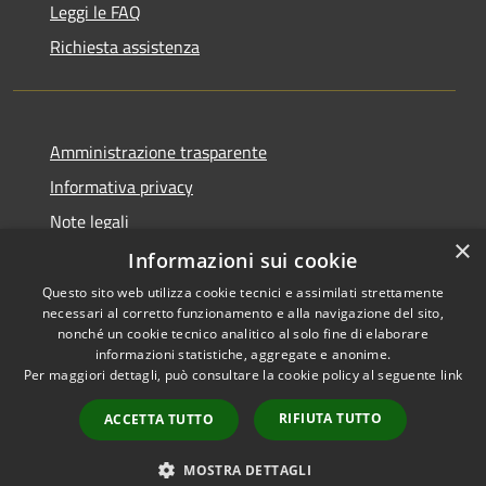
Leggi le FAQ
Richiesta assistenza
Amministrazione trasparente
Informativa privacy
Note legali
×
Dichiarazione di accessibilità
Informazioni sui cookie
Questo sito web utilizza cookie tecnici e assimilati strettamente
necessari al corretto funzionamento e alla navigazione del sito,
nonché un cookie tecnico analitico al solo fine di elaborare
informazioni statistiche, aggregate e anonime.
RSS
Copyright © 2026 • Comune di
Per maggiori dettagli, può consultare la cookie policy al seguente
link
Accessibilità
Gravina di Catania • Powered
Privacy
Municipium
Accesso
by
•
RIFIUTA TUTTO
ACCETTA TUTTO
Cookie
redazione
Mappa del sito
MOSTRA DETTAGLI