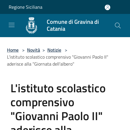
Salta al contenuto principale
Regione Siciliana
Comune di Gravina di
Catania
Home
>
Novità
>
Notizie
>
L'istituto scolastico comprensivo "Giovanni Paolo II"
aderisce alla "Giornata dell'albero"
L'istituto scolastico
comprensivo
"Giovanni Paolo II"
aderisce alla