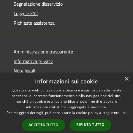
Segnalazione disservizio
Leggi le FAQ
Richiesta assistenza
Amministrazione trasparente
Informativa privacy
Note legali
×
Dichiarazione di accessibilità
Informazioni sui cookie
Questo sito web utilizza cookie tecnici e assimilati strettamente
necessari al corretto funzionamento e alla navigazione del sito,
nonché un cookie tecnico analitico al solo fine di elaborare
informazioni statistiche, aggregate e anonime.
RSS
Copyright © 2026 • Comune di
Per maggiori dettagli, può consultare la cookie policy al seguente
link
Accessibilità
Gravina di Catania • Powered
Privacy
Municipium
Accesso
by
•
RIFIUTA TUTTO
ACCETTA TUTTO
Cookie
redazione