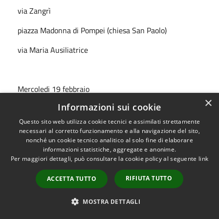
via Zangrì
piazza Madonna di Pompei (chiesa San Paolo)
via Maria Ausiliatrice
Mercoledi 19 febbraio
×
Informazioni sui cookie
Divieto di sosta dalle ore 6 alle ore 12
Questo sito web utilizza cookie tecnici e assimilati strettamente
necessari al corretto funzionamento e alla navigazione del sito,
nonché un cookie tecnico analitico al solo fine di elaborare
Via Gramsci tratto tra via Vittorio Emanuele II e
informazioni statistiche, aggregate e anonime.
confine con Mascalucia
Per maggiori dettagli, può consultare la cookie policy al seguente
link
Via Gramsci 152 area a verde
RIFIUTA TUTTO
ACCETTA TUTTO
Via Gramsci 164 area a verde
MOSTRA DETTAGLI
Giovedi 20 febbraio