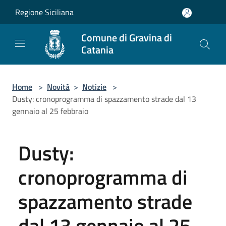
Salta al contenuto principale
Regione Siciliana
Comune di Gravina di
Catania
Home
>
Novità
>
Notizie
>
Dusty: cronoprogramma di spazzamento strade dal 13
gennaio al 25 febbraio
Dusty:
cronoprogramma di
spazzamento strade
dal 13 gennaio al 25