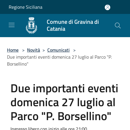
Salta al contenuto principale
Regione Siciliana
Comune di Gravina di
Catania
Home
>
Novità
>
Comunicati
>
Due importanti eventi domenica 27 luglio al Parco "P.
Borsellino"
Due importanti eventi
domenica 27 luglio al
Parco "P. Borsellino"
Ingresso libero con inizio alle ore 21:00