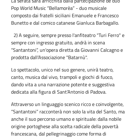
La serata sarà arricchita dalla partecipazione de duo
Pop World Music “Bellamorèa” - duo musicale
composto dai fratelli siciliani Emanuele e Francesco
Bunetto e dal comico catanese Gianluca Barbagallo.
2) A seguire, sempre presso l'anfiteatro "Turi Ferro" e
sempre con ingresso gratuito, andrà in scena
“Santantoni”, un'opera diretta da Giovanni Calcagno e
prodotta dall’Associazione "Batarnù".
Lo spettacolo, unico nel suo genere, unirà teatro,
canto, musica dal vivo, trampoli e giochi di fuoco,
dando vita a una narrazione potente e suggestiva
dedicata alla figura di Sant’Antonio di Padova.
Attraverso un linguaggio scenico ricco e coinvolgente,
“Santantoni” racconterà non solo la vita del Santo, ma
anche il suo percorso umano e spirituale: dalla nobile
origine portoghese alla scelta radicale della povertà
francescana, dal pellegrinaggio come forma di