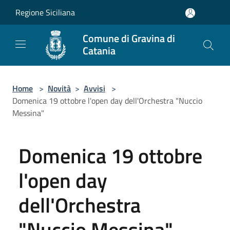
Salta al contenuto principale
Regione Siciliana
Comune di Gravina di
Catania
Home
>
Novità
>
Avvisi
>
Domenica 19 ottobre l'open day dell'Orchestra "Nuccio
Messina"
Domenica 19 ottobre
l'open day
dell'Orchestra
"Nuccio Messina"