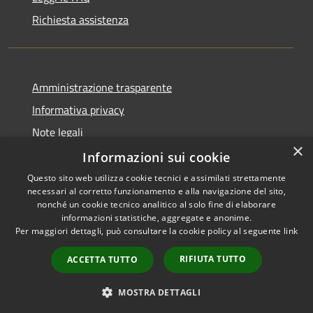
Richiesta assistenza
Amministrazione trasparente
Informativa privacy
Note legali
×
Dichiarazione di accessibilità
Informazioni sui cookie
Questo sito web utilizza cookie tecnici e assimilati strettamente
necessari al corretto funzionamento e alla navigazione del sito,
nonché un cookie tecnico analitico al solo fine di elaborare
informazioni statistiche, aggregate e anonime.
RSS
Copyright © 2026 • Comune di
Per maggiori dettagli, può consultare la cookie policy al seguente
link
Accessibilità
Gravina di Catania • Powered
Privacy
Municipium
Accesso
by
•
RIFIUTA TUTTO
ACCETTA TUTTO
Cookie
redazione
Mappa del sito
MOSTRA DETTAGLI