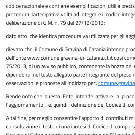
codice nazionale e contiene esemplificazioni utili a precis
procedura partecipativa volta ad integrare il codice integ
deliberazione di G.M. n. 79 del 27/12/2013;
dato atto che identica procedura va utilizzata per gli a
rilevato che, il Comune di Gravina di Catania intende proc
dell’Ente www.comune.gravina-di-catania.ct.it così come 
75/2013, di un avviso pubblico, contenente la bozza de
dipendenti, nel testo allegato parte integrante del present
osservazioni e proposte all’indirizzo pec:
comune.gravina-
Rende noto che questo Ente intende attivare la proced
l’aggiornamento, e, quindi, definizione del Codice di 
A tal fine, per meglio consentire l’apporto di contributi m
consultazione il testo di una ipotesi di Codice di compo
Gravina di Catania riportando il medesimo
nell’Allegato A