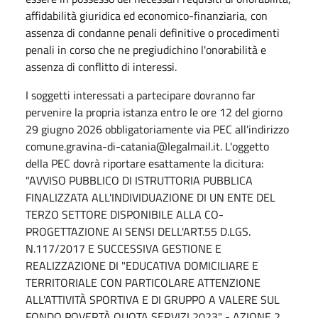
affidabilità giuridica ed economico-finanziaria, con
assenza di condanne penali definitive o procedimenti
penali in corso che ne pregiudichino l'onorabilità e
assenza di conflitto di interessi
.
I soggetti interessati a partecipare dovranno far
pervenire la propria istanza entro le ore 12 del giorno
29 giugno 2026 obbligatoriamente via PEC all'indirizzo
comune.gravina-di-catania@legalmail.it
.
L'oggetto
della PEC dovrà riportare esattamente la dicitura:
"AVVISO PUBBLICO DI ISTRUTTORIA PUBBLICA
FINALIZZATA ALL'INDIVIDUAZIONE DI UN ENTE DEL
TERZO SETTORE DISPONIBILE ALLA CO-
PROGETTAZIONE AI SENSI DELL'ART.55 D.LGS.
N.117/2017 E SUCCESSIVA GESTIONE E
REALIZZAZIONE DI "EDUCATIVA DOMICILIARE E
TERRITORIALE CON PARTICOLARE ATTENZIONE
ALL'ATTIVITÀ SPORTIVA E DI GRUPPO A VALERE SUL
FONDO POVERTÀ QUOTA SERVIZI 2023" - AZIONE 2.