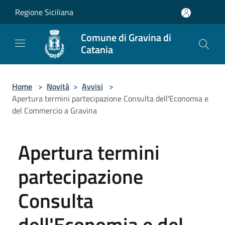
Salta al contenuto principale
Regione Siciliana
Comune di Gravina di
Catania
Home
>
Novità
>
Avvisi
>
Apertura termini partecipazione Consulta dell'Economia e
del Commercio a Gravina
Apertura termini
partecipazione
Consulta
dell'Economia e del