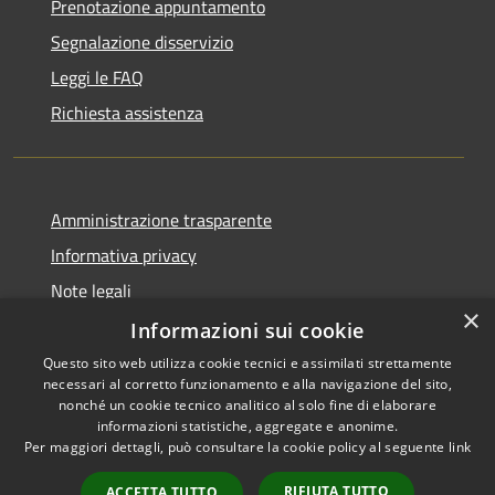
Prenotazione appuntamento
Segnalazione disservizio
Leggi le FAQ
Richiesta assistenza
Amministrazione trasparente
Informativa privacy
Note legali
×
Dichiarazione di accessibilità
Informazioni sui cookie
Questo sito web utilizza cookie tecnici e assimilati strettamente
necessari al corretto funzionamento e alla navigazione del sito,
nonché un cookie tecnico analitico al solo fine di elaborare
informazioni statistiche, aggregate e anonime.
RSS
Copyright © 2026 • Comune di
Per maggiori dettagli, può consultare la cookie policy al seguente
link
Accessibilità
Gravina di Catania • Powered
Privacy
Municipium
Accesso
by
•
RIFIUTA TUTTO
ACCETTA TUTTO