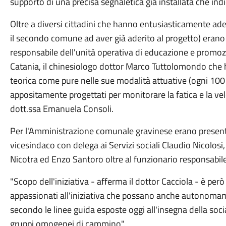
supporto di una precisa segnaletica già installata che in
Oltre a diversi cittadini che hanno entusiasticamente ader
il secondo comune ad aver già aderito al progetto) erano p
responsabile dell'unità operativa di educazione e promozi
Catania, il chinesiologo dottor Marco Tuttolomondo che h
teorica come pure nelle sue modalità attuative (ogni 100 
appositamente progettati per monitorare la fatica e la vel
dott.ssa Emanuela Consoli.
Per l'Amministrazione comunale gravinese erano present
vicesindaco con delega ai Servizi sociali Claudio Nicolosi,
Nicotra ed Enzo Santoro oltre al funzionario responsabile
"Scopo dell'iniziativa - afferma il dottor Cacciola - è però
appassionati all'iniziativa che possano anche autonomam
secondo le linee guida esposte oggi all'insegna della soc
gruppi omogenei di cammino".