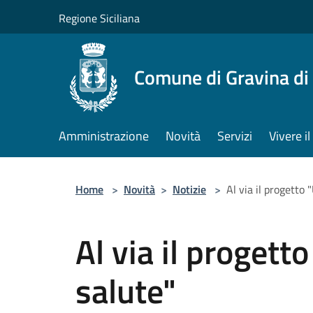
Salta al contenuto principale
Regione Siciliana
Comune di Gravina di
Amministrazione
Novità
Servizi
Vivere 
Home
>
Novità
>
Notizie
>
Al via il progetto 
Al via il progett
salute"