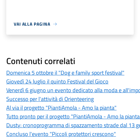
VAI ALLA PAGINA
Contenuti correlati
Domenica 5 ottobre il "Dog e family sport festival"
Giovedì 24 luglio il quinto Festival del Gioco
Venerdì 6 giugno un evento dedicato alla moda e all'import
Successo per l'attività di Orienteering
Al via il progetto "PiantiAmola - Amo la pianta"
Tutto pronto per il progetto "PiantiAmola - Amo la pianta
Dusty: cronoprogramma di spazzamento strade dal 13 ge
Concluso l'evento "Piccoli protettori crescono"