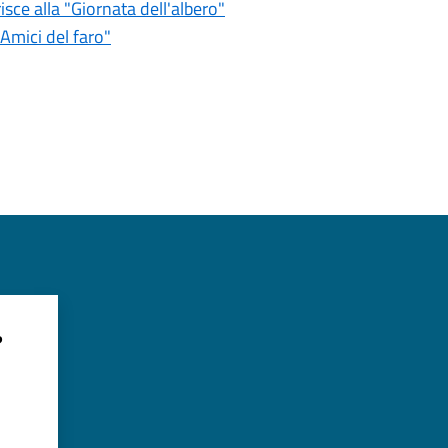
isce alla "Giornata dell'albero"
"Amici del faro"
?