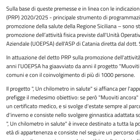
Sulla base di queste premesse e in linea con le indicazio
(PRP) 2020/2025 - principale strumento di programmazio
promozione della salute della Regione Siciliana – sono s
promozione dell’attività fisica previste dall'Unità Opera
Aziendale (UOEPSA) dell'ASP di Catania diretta dal dott. 
In attuazione del detto PRP sulla promozione dell'attività
anni l’UOEPSA ha giaavviato da anni il progetto "Muoviti
comuni e con il coinvolgimento di più di 1000 persone.
Il progetto ", Un chilometro in salute" si affianca per l'appu
prefigge il medesimo obiettivo: se però "Muoviti ancora" è r
un certificato medico, e si svolge d'estate sempre al parc
d'inverno e consiste nello svolgere ginnastica adattata so
", Un chilometro in salute" è invece destinato a tutta la
età di appartenenza e consiste nel seguire un percorso di