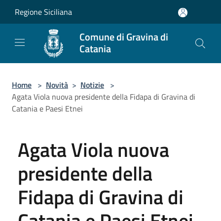
Salta al contenuto principale
Regione Siciliana
Comune di Gravina di
Catania
Home
>
Novità
>
Notizie
>
Agata Viola nuova presidente della Fidapa di Gravina di
Catania e Paesi Etnei
Agata Viola nuova
presidente della
Fidapa di Gravina di
Catania e Paesi Etnei