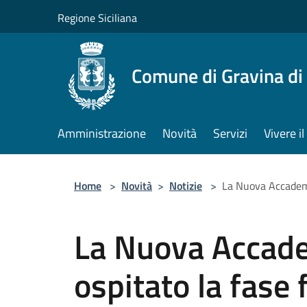
Salta al contenuto principale
Regione Siciliana
Comune di Gravina di
Amministrazione
Novità
Servizi
Vivere 
Home
>
Novità
>
Notizie
>
La Nuova Accademia
La Nuova Accade
ospitato la fase 