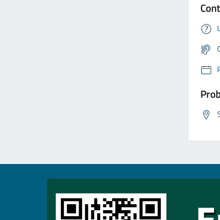
Cont
Prob