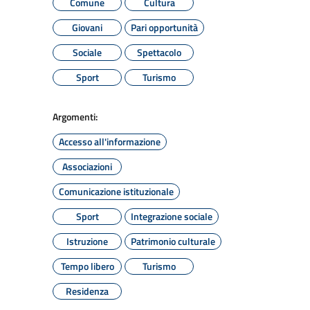
Comune
Cultura
Giovani
Pari opportunità
Sociale
Spettacolo
Sport
Turismo
Argomenti:
Accesso all'informazione
Associazioni
Comunicazione istituzionale
Sport
Integrazione sociale
Istruzione
Patrimonio culturale
Tempo libero
Turismo
Residenza