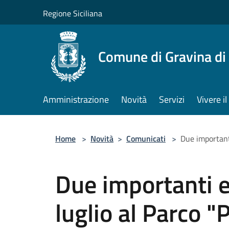
Salta al contenuto principale
Regione Siciliana
Comune di Gravina di
Amministrazione
Novità
Servizi
Vivere 
Home
>
Novità
>
Comunicati
>
Due importanti
Due importanti 
luglio al Parco "P