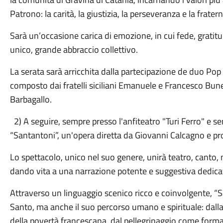
Patrono: la carità, la giustizia, la perseveranza e la fratern
Sarà un’occasione carica di emozione, in cui fede, gratit
unico, grande abbraccio collettivo.
La serata sarà arricchita dalla partecipazione de duo P
composto dai fratelli siciliani Emanuele e Francesco Bun
Barbagallo.
2) A seguire, sempre presso l'anfiteatro "Turi Ferro" e s
“Santantoni”, un'opera diretta da Giovanni Calcagno e pr
Lo spettacolo, unico nel suo genere, unirà teatro, canto, 
dando vita a una narrazione potente e suggestiva dedicat
Attraverso un linguaggio scenico ricco e coinvolgente, “S
Santo, ma anche il suo percorso umano e spirituale: dalla 
della povertà francescana, dal pellegrinaggio come forma 