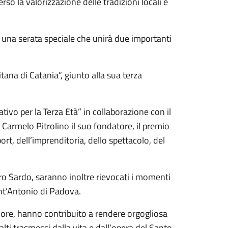
erso la valorizzazione delle tradizioni locali e
sì una serata speciale che unirà due importanti
itana di Catania”, giunto alla sua terza
ativo per la Terza Età” in collaborazione con il
Carmelo Pitrolino il suo fondatore, il premio
ort, dell’imprenditoria, dello spettacolo, del
o Sardo, saranno inoltre rievocati i momenti
ant’Antonio di Padova.
uore, hanno contribuito a rendere orgogliosa
alti trasmessi dalla vita e dall’opera del Santo