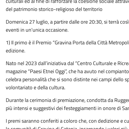
culturali ed al fine di rafforzare la coesione sociale attrav
del patrimonio storico-religioso del territorio
Domenica 27 luglio, a partire dalle ore 20:30, si terrà co
eventi in un'unica occasione.
1) Il primo è il Premio “Gravina Porta della Città Metropol
edizione.
Nato nel 2023 dall’iniziativa dal “Centro Culturale e Ricre
magazine “Paesi Etnei Oggi”, che ha avuto nel compianto 
celebra personalità che si sono distinte nei campi dello sp
volontariato e della cultura.
Durante la cerimonia di premiazione, condotta da Rugger
più intensi e suggestivi dei festeggiamenti in onore di S
I premi saranno conferiti a coloro che, con dedizione e c
la comunità di Gravina di Catania, incarnando i valori più 