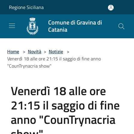
Salta al contenuto principale
Regione Siciliana
Comune di Gravina di
Catania
Home
>
Novità
>
Notizie
>
Venerdì 18 alle ore 21:15 il saggio di fine anno
"CounTrynacria show"
Venerdì 18 alle ore
21:15 il saggio di fine
anno "CounTrynacria
show"