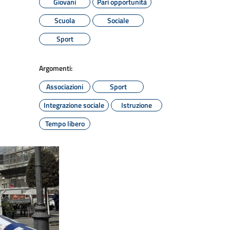
Giovani
Pari opportunità
Scuola
Sociale
Sport
Argomenti:
Associazioni
Sport
Integrazione sociale
Istruzione
Tempo libero