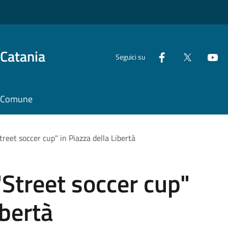
 Catania
Seguici su
il Comune
treet soccer cup" in Piazza della Libertà
"Street soccer cup"
ibertà