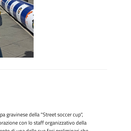
ppa gravinese della "Street soccer cup",
orazione con lo staff organizzativo della
ento di una delle sue fasi preliminari che