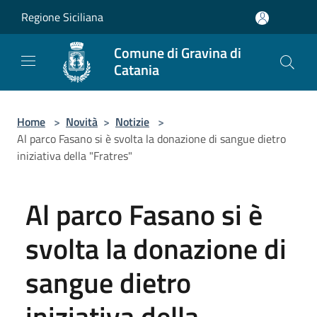
Salta al contenuto principale
Regione Siciliana
Comune di Gravina di
Catania
Home
>
Novità
>
Notizie
>
Al parco Fasano si è svolta la donazione di sangue dietro
iniziativa della "Fratres"
Al parco Fasano si è
svolta la donazione di
sangue dietro
iniziativa della