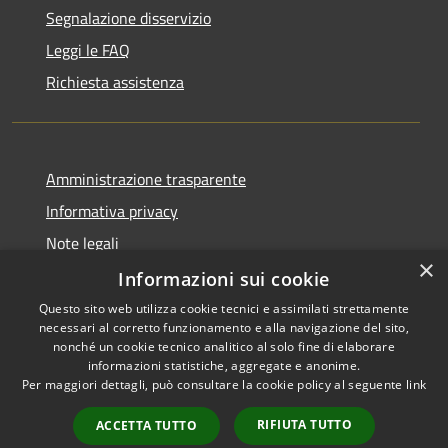
Segnalazione disservizio
Leggi le FAQ
Richiesta assistenza
Amministrazione trasparente
Informativa privacy
Note legali
×
Dichiarazione di accessibilità
Informazioni sui cookie
Questo sito web utilizza cookie tecnici e assimilati strettamente
necessari al corretto funzionamento e alla navigazione del sito,
nonché un cookie tecnico analitico al solo fine di elaborare
informazioni statistiche, aggregate e anonime.
RSS
Copyright © 2026 • Comune di
Per maggiori dettagli, può consultare la cookie policy al seguente
link
Accessibilità
Gravina di Catania • Powered
Privacy
Municipium
Accesso
by
•
RIFIUTA TUTTO
ACCETTA TUTTO