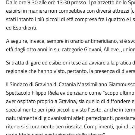
Dalle ore 9:30 alle ore 13:30 presso il palazzetto dello Sp
esibirsi in maniera non competitiva con diversi attrezzi (c
stati intanto i più piccoli di età compresa fra i quattro e i
ed Esordienti.
A seguire, invece, sempre in orario antimeridiano, si è sv
età dagli otto anni in su, categorie Giovani, Allieve, Junio
Si tratta di gare ed esibizioni tese ad avviare alla pratica 
regionale che hanno visto, pertanto, la presenza di divers
Il Sindaco di Gravina di Catania Massimiliano Giammusso 
Spettacolo Filippo Riela evidenziano come "scopo ultimo 
aver ospitato proprio a Gravina, sia quello di diffondere 
specialmente per i più piccoli e visto l'esito, anche in term
naturalmente di giovanissimi atleti partecipanti, possia
ritenersi sicuramente ben riuscita. Complimenti, quindi, ag
vario titolo spesi per la riuscita dello stesso".