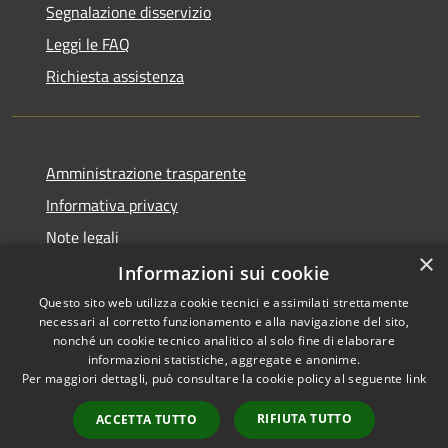
Segnalazione disservizio
Leggi le FAQ
Richiesta assistenza
Amministrazione trasparente
Informativa privacy
Note legali
×
Dichiarazione di accessibilità
Informazioni sui cookie
Questo sito web utilizza cookie tecnici e assimilati strettamente
necessari al corretto funzionamento e alla navigazione del sito,
nonché un cookie tecnico analitico al solo fine di elaborare
informazioni statistiche, aggregate e anonime.
RSS
Copyright © 2026 • Comune di
Per maggiori dettagli, può consultare la cookie policy al seguente
link
Accessibilità
Gravina di Catania • Powered
Privacy
Municipium
Accesso
by
•
RIFIUTA TUTTO
ACCETTA TUTTO
Cookie
redazione