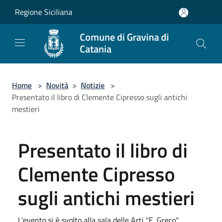
Salta al contenuto principale
Regione Siciliana
Comune di Gravina di
Catania
Home
>
Novità
>
Notizie
>
Presentato il libro di Clemente Cipresso sugli antichi
mestieri
Presentato il libro di
Clemente Cipresso
sugli antichi mestieri
L'evento si è svolto alla sala delle Arti "E. Greco"