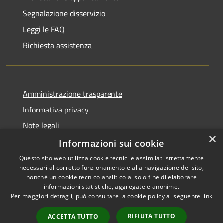
Segnalazione disservizio
Leggi le FAQ
Richiesta assistenza
Amministrazione trasparente
Informativa privacy
Note legali
×
Dichiarazione di accessibilità
Informazioni sui cookie
Questo sito web utilizza cookie tecnici e assimilati strettamente
necessari al corretto funzionamento e alla navigazione del sito,
nonché un cookie tecnico analitico al solo fine di elaborare
informazioni statistiche, aggregate e anonime.
RSS
Copyright © 2026 • Comune di
Per maggiori dettagli, può consultare la cookie policy al seguente
link
Accessibilità
Gravina di Catania • Powered
Privacy
Municipium
Accesso
by
•
RIFIUTA TUTTO
ACCETTA TUTTO