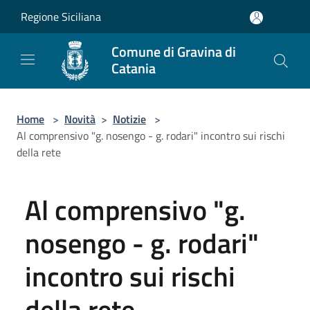
Salta al contenuto principale
Regione Siciliana
Comune di Gravina di
Catania
Home
>
Novità
>
Notizie
>
Al comprensivo "g. nosengo - g. rodari" incontro sui rischi
della rete
Al comprensivo "g.
nosengo - g. rodari"
incontro sui rischi
della rete