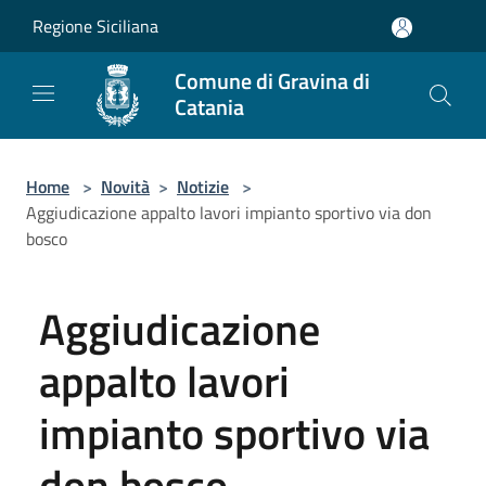
Salta al contenuto principale
Regione Siciliana
Comune di Gravina di
Catania
Home
>
Novità
>
Notizie
>
Aggiudicazione appalto lavori impianto sportivo via don
bosco
Aggiudicazione
appalto lavori
impianto sportivo via
don bosco