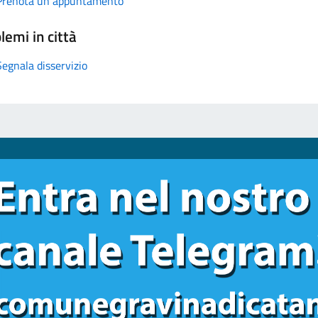
Prenota un appuntamento
lemi in città
Segnala disservizio