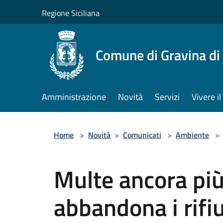
Salta al contenuto principale
Regione Siciliana
Comune di Gravina di
Amministrazione
Novità
Servizi
Vivere 
Home
>
Novità
>
Comunicati
>
Ambiente
>
Multe ancora più
abbandona i rifiu