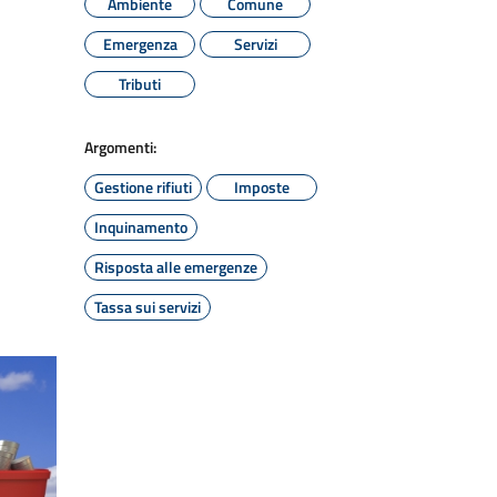
Ambiente
Comune
Emergenza
Servizi
Tributi
Argomenti:
Gestione rifiuti
Imposte
Inquinamento
Risposta alle emergenze
Tassa sui servizi